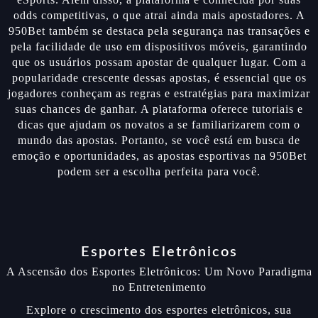
odds competitivas, o que atrai ainda mais apostadores. A
950Bet também se destaca pela segurança nas transações e
pela facilidade de uso em dispositivos móveis, garantindo
que os usuários possam apostar de qualquer lugar. Com a
popularidade crescente dessas apostas, é essencial que os
jogadores conheçam as regras e estratégias para maximizar
suas chances de ganhar. A plataforma oferece tutoriais e
dicas que ajudam os novatos a se familiarizarem com o
mundo das apostas. Portanto, se você está em busca de
emoção e oportunidades, as apostas esportivas na 950Bet
podem ser a escolha perfeita para você.
Esportes Eletrônicos
A Ascensão dos Esportes Eletrônicos: Um Novo Paradigma
no Entretenimento
Explore o crescimento dos esportes eletrônicos, sua