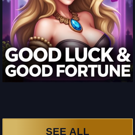
SEE ALL