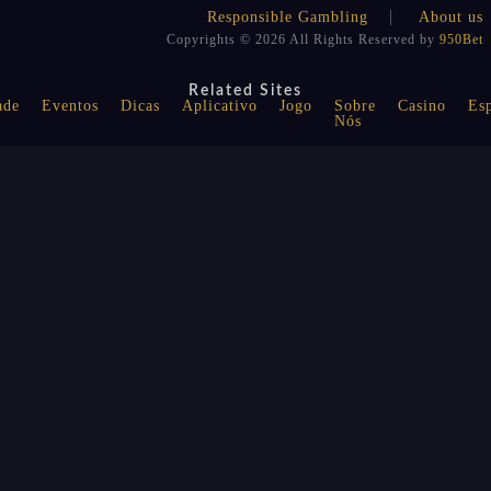
Responsible Gambling
About us
Copyrights © 2026 All Rights Reserved by
950Bet
Related Sites
ade
Eventos
Dicas
Aplicativo
Jogo
Sobre
Casino
Esp
Nós