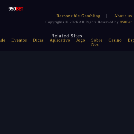
Responsible Gambling
About us
Copyrights © 2026 All Rights Reserved by
950Bet
Related Sites
ade
Eventos
Dicas
Aplicativo
Jogo
Sobre
Casino
Esp
Nós