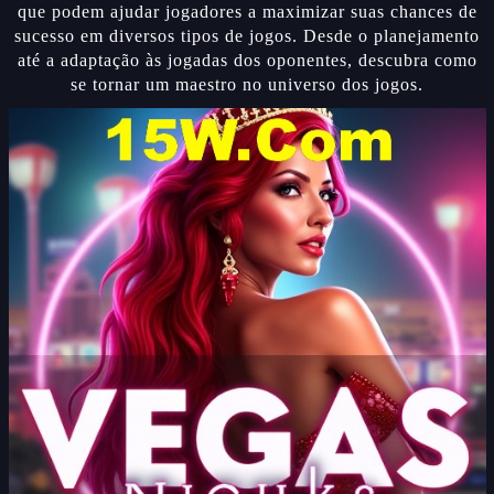
que podem ajudar jogadores a maximizar suas chances de
sucesso em diversos tipos de jogos. Desde o planejamento
até a adaptação às jogadas dos oponentes, descubra como
se tornar um maestro no universo dos jogos.