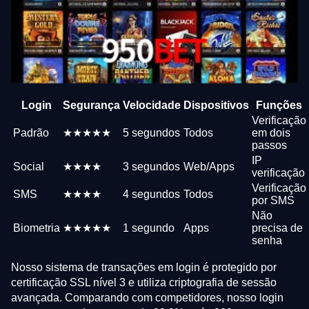
Login
Segurança
Velocidade
Dispositivos
Funções
Verificação
Padrão
★★★★★
5 segundos
Todos
em dois
passos
IP
Social
★★★★
3 segundos
Web/Apps
verificação
Verificação
SMS
★★★★
4 segundos
Todos
por SMS
Não
Biometria
★★★★★
1 segundo
Apps
precisa de
senha
Nosso sistema de transações em login é protegido por
certificação SSL nível 3 e utiliza criptografia de sessão
avançada. Comparando com competidores, nosso login