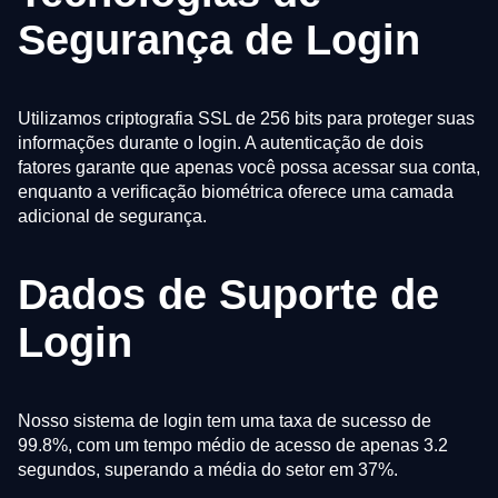
Segurança de Login
Utilizamos criptografia SSL de 256 bits para proteger suas
informações durante o login. A autenticação de dois
fatores garante que apenas você possa acessar sua conta,
enquanto a verificação biométrica oferece uma camada
adicional de segurança.
Dados de Suporte de
Login
Nosso sistema de login tem uma taxa de sucesso de
99.8%, com um tempo médio de acesso de apenas 3.2
segundos, superando a média do setor em 37%.