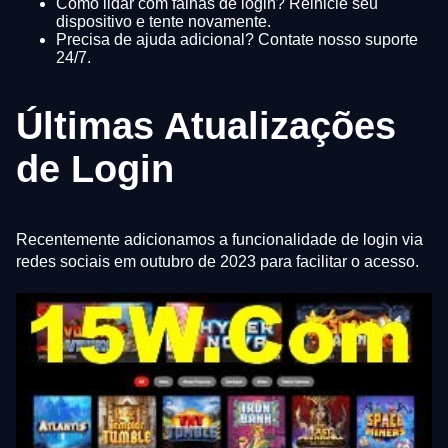
Como lidar com falhas de login? Reinicie seu
dispositivo e tente novamente.
Precisa de ajuda adicional? Contate nosso suporte
24/7.
Últimas Atualizações
de Login
Recentemente adicionamos a funcionalidade de login via
redes sociais em outubro de 2023 para facilitar o acesso.