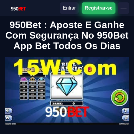
Entrar
Registrar-se
950Bet : Aposte E Ganhe
Com Segurança No 950Bet
App Bet Todos Os Dias