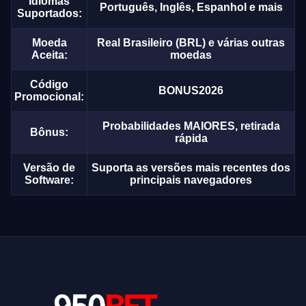
Idiomas
Português, Inglês, Espanhol e mais
Suportados:
Moeda
Real Brasileiro (BRL) e várias outras
Aceita:
moedas
Código
BONUS2026
Promocional:
Probabilidades MAIORES, retirada
Bônus:
rápida
Versão de
Suporta as versões mais recentes dos
Software:
principais navegadores