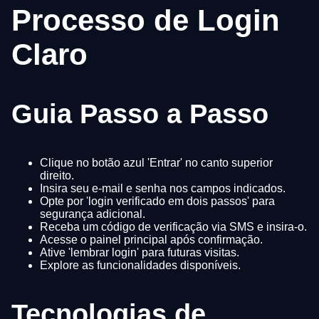
Processo de Login
Claro
Guia Passo a Passo
Clique no botão azul 'Entrar' no canto superior
direito.
Insira seu e-mail e senha nos campos indicados.
Opte por 'login verificado em dois passos' para
segurança adicional.
Receba um código de verificação via SMS e insira-o.
Acesse o painel principal após confirmação.
Ative 'lembrar login' para futuras visitas.
Explore as funcionalidades disponíveis.
Tecnologias de