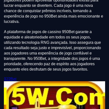
jogadores podem aproveitar oportunidades extras para
lucrar enquanto se divertem. Cada jogo é uma nova
chance de conquistar prêmios incríveis, tornando a
experiência de jogo no 950Bet ainda mais emocionante e
lucrativa.
A plataforma de jogos de cassino 950Bet garante a
equidade e aleatoriedade em todos os seus jogos,
utilizando tecnologia RNG avançada. Isso assegura que
cada resultado seja justo e imprevisível, proporcionando
aos jogadores uma experiência de jogo confiável e
transparente. No 950Bet, a integridade dos jogos é uma
prioridade, oferecendo paz de espírito aos jogadores
enquanto eles desfrutam de seus jogos favoritos.
922Bet