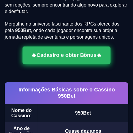
sem opções, sempre encontrando algo novo para explorar
e desfrutar.
Mergulhe no universo fascinante dos RPGs oferecidos
pela
950Bet
, onde cada jogador encontra sua própria
jornada repleta de aventuras e personagens únicos.
🔥Cadastro e obter Bônus🔥
Informações Básicas sobre o Cassino
950Bet
Nome do
950Bet
Cassino:
Ano de
Quase dez anos