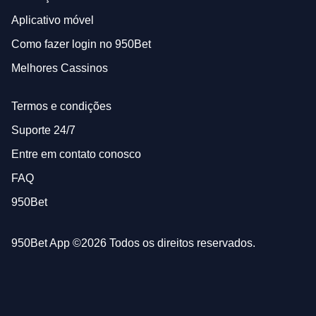
Aplicativo móvel
Como fazer login no 950Bet
Melhores Cassinos
Termos e condições
Suporte 24/7
Entre em contato conosco
FAQ
950Bet
950Bet App ©2026 Todos os direitos reservados.