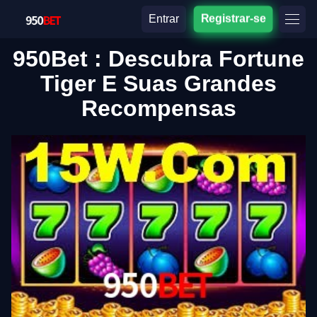
Entrar
Registrar-se
950Bet : Descubra Fortune
Tiger E Suas Grandes
Recompensas