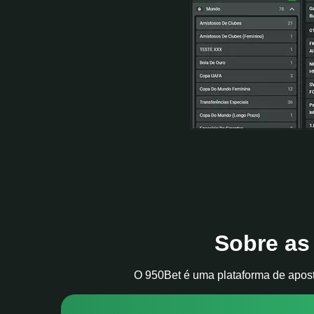
Sobre as
O 950Bet é uma plataforma de apost