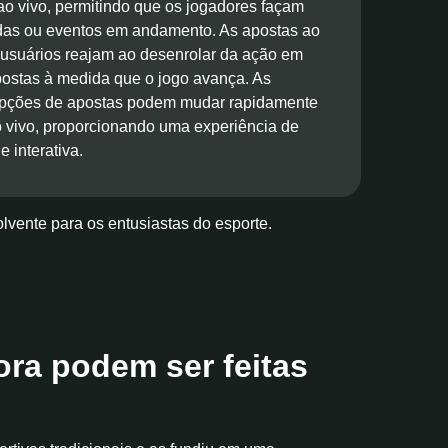
ao vivo, permitindo que os jogadores façam
idas ou eventos em andamento. As apostas ao
 usuários reajam ao desenrolar da ação em
postas à medida que o jogo avança. As
 opções de apostas podem mudar rapidamente
o vivo, proporcionando uma experiência de
 interativa.
lvente para os entusiastas do esporte.
ora podem ser feitas