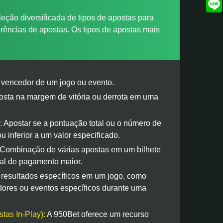
eção diversificada de tipos de apostas para
erências de apostas. Os tipos de apostas mais
vencedor de um jogo ou evento.
sta na margem de vitória ou derrota em uma
:
Apostar se a pontuação total ou o número de
u inferior a um valor especificado.
Combinação de várias apostas em um bilhete
ial de pagamento maior.
resultados específicos em um jogo, como
res ou eventos específicos durante uma
tas In-Play):
A 950Bet oferece um recurso