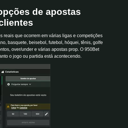
opções de apostas
clientes
s reais que ocorrem em várias ligas e competições
, basquete, beisebol, futebol, hóquei, tênis, golfe
ntos, over/under e várias apostas prop. O 950Bet
anto o jogo ou partida está acontecendo.