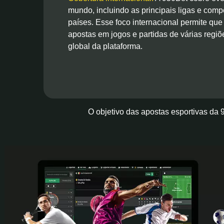
mundo, incluindo as principais ligas e comp
países. Esse foco internacional permite qu
apostas em jogos e partidas de várias regi
global da plataforma.
O objetivo das apostas esportivas da 