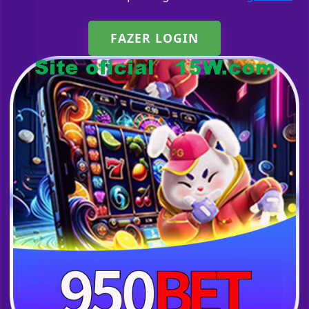
FAZER LOGIN