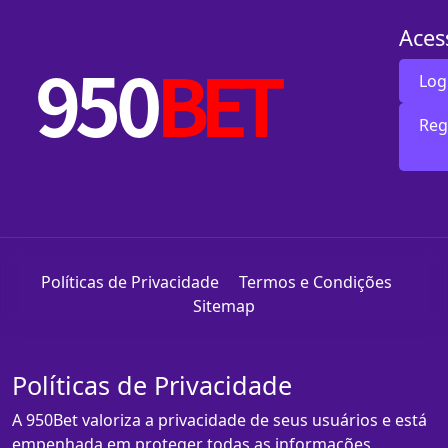
Aces
Log
Reg
Políticas de Privacidade
Termos e Condições
Sitemap
Políticas de Privacidade
A 950Bet valoriza a privacidade de seus usuários e está
empenhada em proteger todas as informações